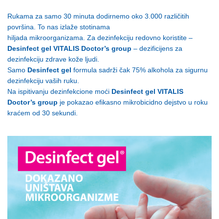
Rukama za samo 30 minuta dodirnemo oko 3.000 različitih
površina. To nas izlaže stotinama
hiljada mikroorganizama. Za dezinfekciju redovno koristite –
Desinfect gel VITALIS Doctor’s
group
– dezificijens za
dezinfekciju zdrave kože ljudi.
Samo
Desinfect gel
formula sadrži čak 75% alkohola za sigurnu
dezinfekciju vaših ruku.
Na ispitivanju dezinfekcione moći
Desinfect gel VITALIS
Doctor’s group
je pokazao efikasno mikrobicidno dejstvo u roku
kraćem od 30 sekundi.