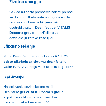
Životna energija
Čak do 80 odsto prenosivih bolesti prenosi
se dodirom. Kada niste u mogućnosti da
redovno održavanje higijenu ruku,
upotrebljavajte –
Desinfect gel VITALIS
Doctor’s group
– dezificijens za
dezinfekciju zdrave kože ljudi.
Efikasno rešenje
Samo
Desinfect gel
formula sadrži čak
75
odsto alkohola za sigurnu dezinfekciju
vaših ruku.
A za negu vaše kože tu je
glicerin.
Ispitivanja
Na ispitivanju dezinfekcione moći
Desinfect gel VITALIS Doctor’s group
je pokazao
efikasno mikrobicidno
dejstvo u roku kraćem od 30