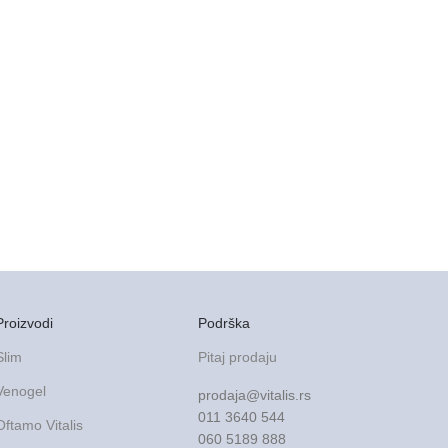
Proizvodi
Podrška
Slim
Pitaj prodaju
Venogel
prodaja@vitalis.rs
011 3640 544
Oftamo Vitalis
060 5189 888