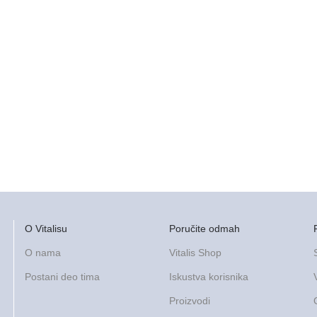
O Vitalisu
Poručite odmah
O nama
Vitalis Shop
Postani deo tima
Iskustva korisnika
Proizvodi