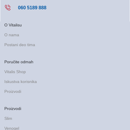
060 5189 888
O Vitalisu
O nama
Postani deo tima
Poručite odmah
Vitalis Shop
Iskustva korisnika
Proizvodi
Proizvodi
Slim
Venogel