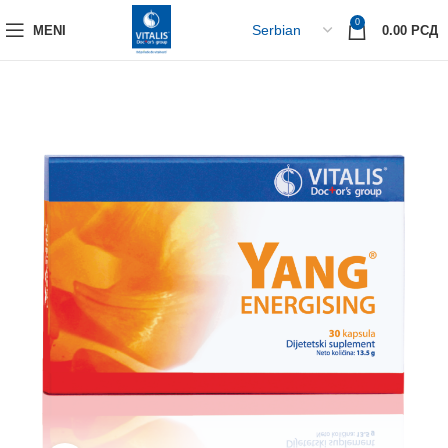
0
MENI
0.00
РСД