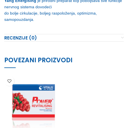
Yang Energising
je prirodni preparat koji poboljšava sve funkcije
nervnog sistema dovodeći
do bolje cirkulacije, boljeg raspoloženja, optimizma,
samopouzdanja.
RECENZIJE (0)
POVEZANI PROIZVODI