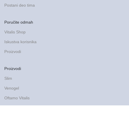
Postani deo tima
Poručite odmah
Vitalis Shop
Iskustva korisnika
Proizvodi
Proizvodi
Slim
Venogel
Oftamo Vitalis
Sports cream
Pogledajte sve