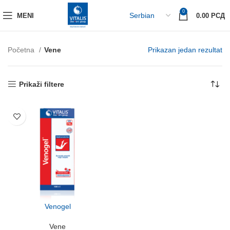
0
MENI
0.00
РСД
Početna
Vene
Prikazan jedan rezultat
Prikaži filtere
Venogel
Vene